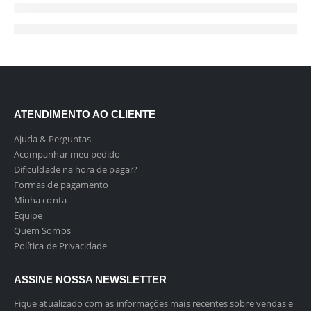
ATENDIMENTO AO CLIENTE
Ajuda & Perguntas
Acompanhar meu pedido
Dificuldade na hora de pagar?
Formas de pagamento
Minha conta
Equipe
Quem Somos
Política de Privacidade
ASSINE NOSSA NEWSLETTER
Fique atualizado com as informações mais recentes sobre vendas e