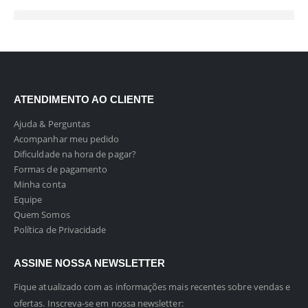
ATENDIMENTO AO CLIENTE
Ajuda & Perguntas
Acompanhar meu pedido
Dificuldade na hora de pagar?
Formas de pagamento
Minha conta
Equipe
Quem Somos
Política de Privacidade
ASSINE NOSSA NEWSLETTER
Fique atualizado com as informações mais recentes sobre vendas e
ofertas. Inscreva-se em nossa newsletter: