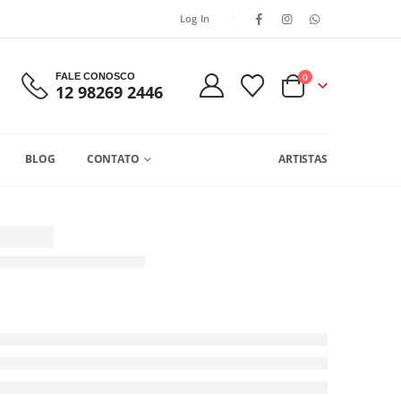
Log In
FALE CONOSCO
0
12 98269 2446
BLOG
CONTATO
ARTISTAS