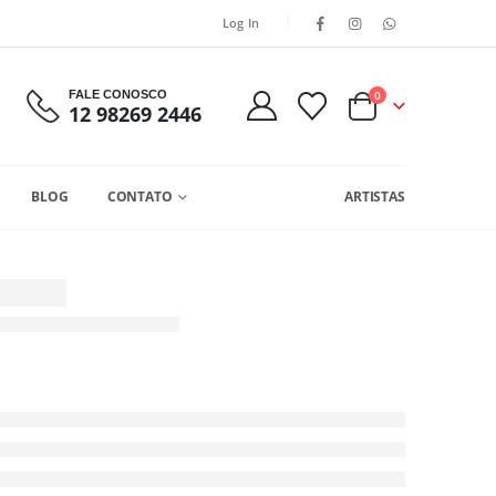
Log In
FALE CONOSCO
0
12 98269 2446
BLOG
CONTATO
ARTISTAS