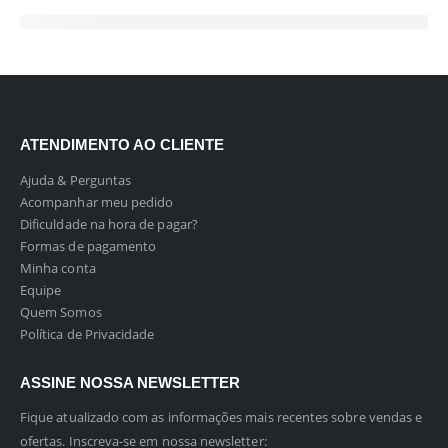
ATENDIMENTO AO CLIENTE
Ajuda & Perguntas
Acompanhar meu pedido
Dificuldade na hora de pagar?
Formas de pagamento
Minha conta
Equipe
Quem Somos
Política de Privacidade
ASSINE NOSSA NEWSLETTER
Fique atualizado com as informações mais recentes sobre vendas e
ofertas. Inscreva-se em nossa newsletter: