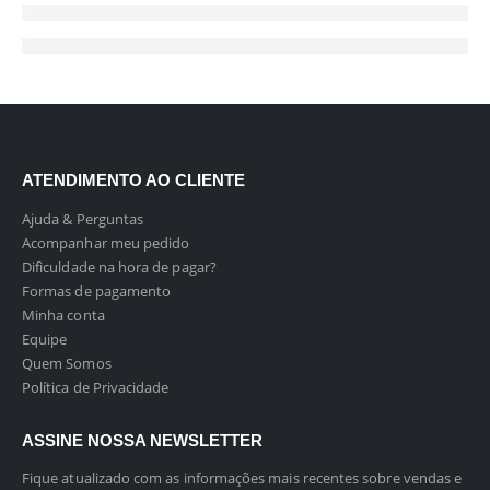
ATENDIMENTO AO CLIENTE
Ajuda & Perguntas
Acompanhar meu pedido
Dificuldade na hora de pagar?
Formas de pagamento
Minha conta
Equipe
Quem Somos
Política de Privacidade
ASSINE NOSSA NEWSLETTER
Fique atualizado com as informações mais recentes sobre vendas e