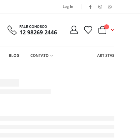
Log In
FALE CONOSCO
0
12 98269 2446
BLOG
CONTATO
ARTISTAS