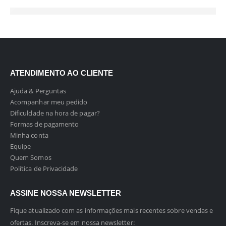
ATENDIMENTO AO CLIENTE
Ajuda & Perguntas
Acompanhar meu pedido
Dificuldade na hora de pagar?
Formas de pagamento
Minha conta
Equipe
Quem Somos
Política de Privacidade
ASSINE NOSSA NEWSLETTER
Fique atualizado com as informações mais recentes sobre vendas e
ofertas. Inscreva-se em nossa newsletter: