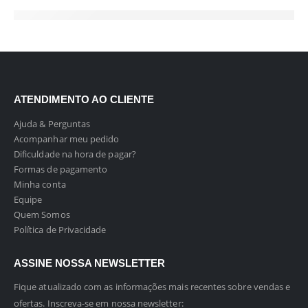
ATENDIMENTO AO CLIENTE
Ajuda & Perguntas
Acompanhar meu pedido
Dificuldade na hora de pagar?
Formas de pagamento
Minha conta
Equipe
Quem Somos
Política de Privacidade
ASSINE NOSSA NEWSLETTER
Fique atualizado com as informações mais recentes sobre vendas e
ofertas. Inscreva-se em nossa newsletter: