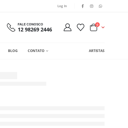
Log In
FALE CONOSCO
0
12 98269 2446
BLOG
CONTATO
ARTISTAS