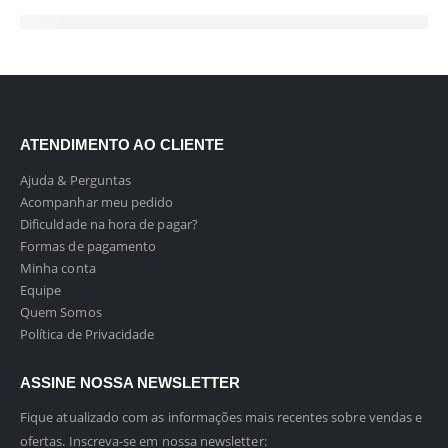
ATENDIMENTO AO CLIENTE
Ajuda & Perguntas
Acompanhar meu pedido
Dificuldade na hora de pagar?
Formas de pagamento
Minha conta
Equipe
Quem Somos
Política de Privacidade
ASSINE NOSSA NEWSLETTER
Fique atualizado com as informações mais recentes sobre vendas e
ofertas. Inscreva-se em nossa newsletter: