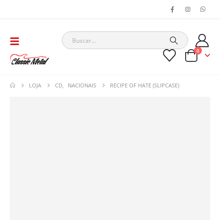
0
LOJA
CD
,
NACIONAIS
RECIPE OF HATE (SLIPCASE)