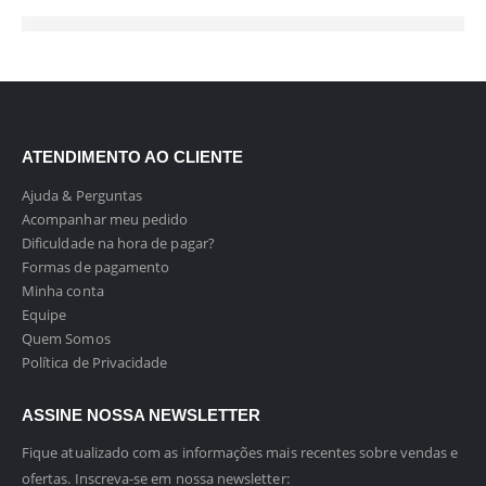
ATENDIMENTO AO CLIENTE
Ajuda & Perguntas
Acompanhar meu pedido
Dificuldade na hora de pagar?
Formas de pagamento
Minha conta
Equipe
Quem Somos
Política de Privacidade
ASSINE NOSSA NEWSLETTER
Fique atualizado com as informações mais recentes sobre vendas e
ofertas. Inscreva-se em nossa newsletter: