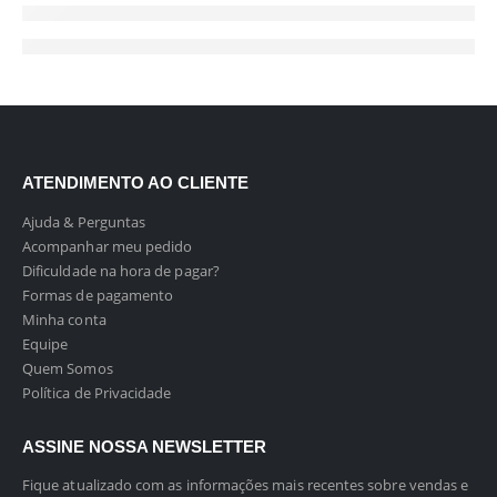
ATENDIMENTO AO CLIENTE
Ajuda & Perguntas
Acompanhar meu pedido
Dificuldade na hora de pagar?
Formas de pagamento
Minha conta
Equipe
Quem Somos
Política de Privacidade
ASSINE NOSSA NEWSLETTER
Fique atualizado com as informações mais recentes sobre vendas e