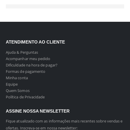
ATENDIMENTO AO CLIENTE
Ajuda & Perguntas
Acompanhar meu pedido
Dificuldade na hora de pagar?
Formas de pagamento
Minha conta
Equipe
Quem Somos
Política de Privacidade
ASSINE NOSSA NEWSLETTER
Fique atualizado com as informações mais recentes sobre vendas e
ofertas. Inscreva-se em nossa newsletter: