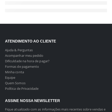
ATENDIMENTO AO CLIENTE
Ajuda & Perguntas
Acompanhar meu pedido
Dificuldade na hora de pagar?
Formas de pagamento
Minha conta
Equipe
Quem Somos
Política de Privacidade
ASSINE NOSSA NEWSLETTER
Fique atualizado com as informações mais recentes sobre vendas e