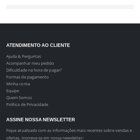
ATENDIMENTO AO CLIENTE
Ajuda & Perguntas
Acompanhar meu pedido
Dificuldade na hora de pagar?
Formas de pagamento
Minha conta
Equipe
Quem Somos
Política de Privacidade
ASSINE NOSSA NEWSLETTER
Fique atualizado com as informações mais recentes sobre vendas e
ofertas. Inscreva-se em nossa newsletter: