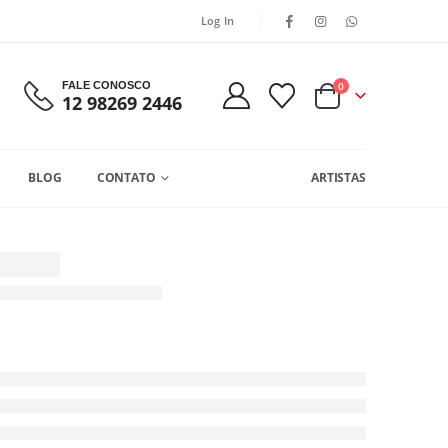
Log In
FALE CONOSCO
0
12 98269 2446
BLOG
CONTATO
ARTISTAS