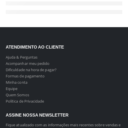
ATENDIMENTO AO CLIENTE
Ajuda & Perguntas
Acompanhar meu pedido
Dificuldade na hora de pagar?
Formas de pagamento
Minha conta
Equipe
Quem Somos
Política de Privacidade
ASSINE NOSSA NEWSLETTER
Fique atualizado com as informações mais recentes sobre vendas e