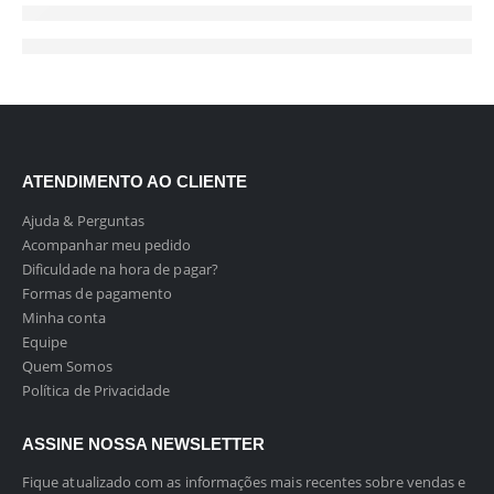
ATENDIMENTO AO CLIENTE
Ajuda & Perguntas
Acompanhar meu pedido
Dificuldade na hora de pagar?
Formas de pagamento
Minha conta
Equipe
Quem Somos
Política de Privacidade
ASSINE NOSSA NEWSLETTER
Fique atualizado com as informações mais recentes sobre vendas e