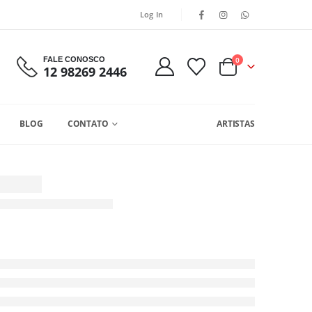
Log In
FALE CONOSCO
0
12 98269 2446
BLOG
CONTATO
ARTISTAS