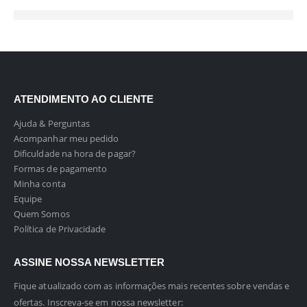
ATENDIMENTO AO CLIENTE
Ajuda & Perguntas
Acompanhar meu pedido
Dificuldade na hora de pagar?
Formas de pagamento
Minha conta
Equipe
Quem Somos
Política de Privacidade
ASSINE NOSSA NEWSLETTER
Fique atualizado com as informações mais recentes sobre vendas e
ofertas. Inscreva-se em nossa newsletter: