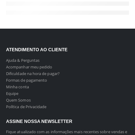
ATENDIMENTO AO CLIENTE
Ajuda & Perguntas
Acompanhar meu pedido
Dificuldade na hora de pagar?
Formas de pagamento
Minha conta
Equipe
Quem Somos
Política de Privacidade
ASSINE NOSSA NEWSLETTER
Fique atualizado com as informações mais recentes sobre vendas e