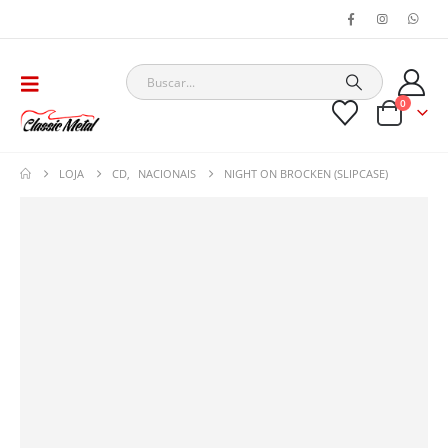
0
LOJA
CD
,
NACIONAIS
NIGHT ON BROCKEN (SLIPCASE)