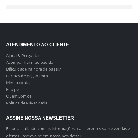
ATENDIMENTO AO CLIENTE
Ajuda & Perguntas
Acompanhar meu pedido
Dificuldade na hora de pagar?
Formas de pagamento
Minha conta
Equipe
Quem Somos
Política de Privacidade
ASSINE NOSSA NEWSLETTER
Fique atualizado com as informações mais recentes sobre vendas e
ofertas. Inscreva-se em nossa newsletter: