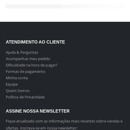
ATENDIMENTO AO CLIENTE
Ajuda & Perguntas
Acompanhar meu pedido
Dificuldade na hora de pagar?
Formas de pagamento
Minha conta
Equipe
Quem Somos
Política de Privacidade
ASSINE NOSSA NEWSLETTER
Fique atualizado com as informações mais recentes sobre vendas e
ofertas. Inscreva-se em nossa newsletter: