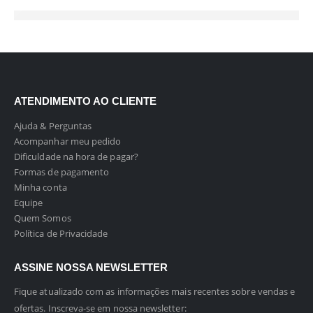
ATENDIMENTO AO CLIENTE
Ajuda & Perguntas
Acompanhar meu pedido
Dificuldade na hora de pagar?
Formas de pagamento
Minha conta
Equipe
Quem Somos
Política de Privacidade
ASSINE NOSSA NEWSLETTER
Fique atualizado com as informações mais recentes sobre vendas e
ofertas. Inscreva-se em nossa newsletter: