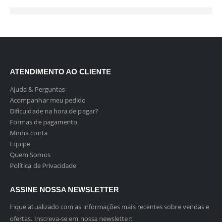
ATENDIMENTO AO CLIENTE
Ajuda & Perguntas
Acompanhar meu pedido
Dificuldade na hora de pagar?
Formas de pagamento
Minha conta
Equipe
Quem Somos
Política de Privacidade
ASSINE NOSSA NEWSLETTER
Fique atualizado com as informações mais recentes sobre vendas e
ofertas. Inscreva-se em nossa newsletter: