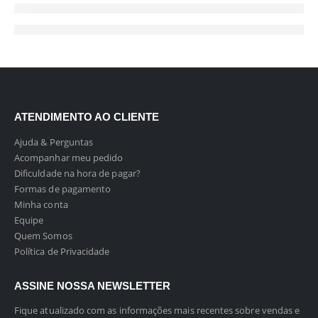
ATENDIMENTO AO CLIENTE
Ajuda & Perguntas
Acompanhar meu pedido
Dificuldade na hora de pagar?
Formas de pagamento
Minha conta
Equipe
Quem Somos
Política de Privacidade
ASSINE NOSSA NEWSLETTER
Fique atualizado com as informações mais recentes sobre vendas e