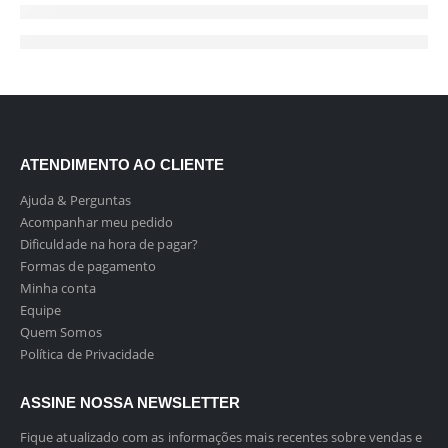
ATENDIMENTO AO CLIENTE
Ajuda & Perguntas
Acompanhar meu pedido
Dificuldade na hora de pagar?
Formas de pagamento
Minha conta
Equipe
Quem Somos
Política de Privacidade
ASSINE NOSSA NEWSLETTER
Fique atualizado com as informações mais recentes sobre vendas e