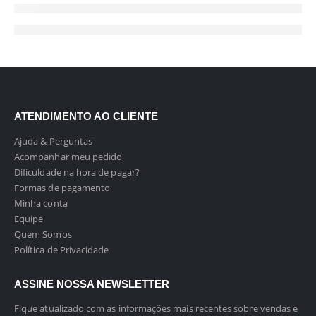
ATENDIMENTO AO CLIENTE
Ajuda & Perguntas
Acompanhar meu pedido
Dificuldade na hora de pagar?
Formas de pagamento
Minha conta
Equipe
Quem Somos
Política de Privacidade
ASSINE NOSSA NEWSLETTER
Fique atualizado com as informações mais recentes sobre vendas e