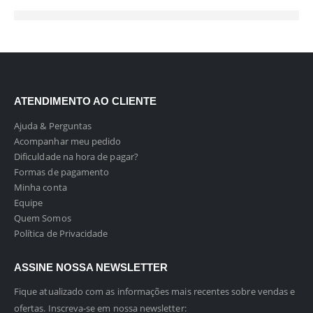
ATENDIMENTO AO CLIENTE
Ajuda & Perguntas
Acompanhar meu pedido
Dificuldade na hora de pagar?
Formas de pagamento
Minha conta
Equipe
Quem Somos
Política de Privacidade
ASSINE NOSSA NEWSLETTER
Fique atualizado com as informações mais recentes sobre vendas e
ofertas. Inscreva-se em nossa newsletter: