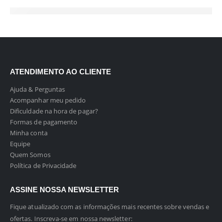
ATENDIMENTO AO CLIENTE
Ajuda & Perguntas
Acompanhar meu pedido
Dificuldade na hora de pagar?
Formas de pagamento
Minha conta
Equipe
Quem Somos
Política de Privacidade
ASSINE NOSSA NEWSLETTER
Fique atualizado com as informações mais recentes sobre vendas e
ofertas. Inscreva-se em nossa newsletter: