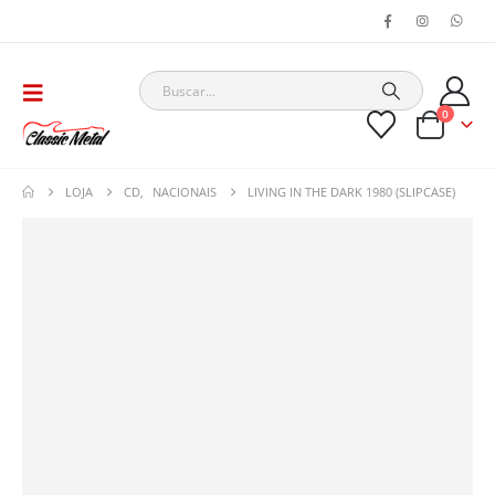
0
LOJA
CD
,
NACIONAIS
LIVING IN THE DARK 1980 (SLIPCASE)