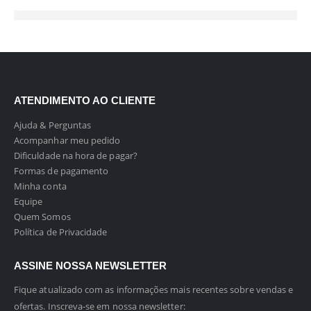
ATENDIMENTO AO CLIENTE
Ajuda & Perguntas
Acompanhar meu pedido
Dificuldade na hora de pagar?
Formas de pagamento
Minha conta
Equipe
Quem Somos
Política de Privacidade
ASSINE NOSSA NEWSLETTER
Fique atualizado com as informações mais recentes sobre vendas e
ofertas. Inscreva-se em nossa newsletter: