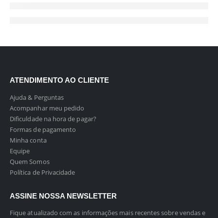
ATENDIMENTO AO CLIENTE
Ajuda & Perguntas
Acompanhar meu pedido
Dificuldade na hora de pagar?
Formas de pagamento
Minha conta
Equipe
Quem Somos
Política de Privacidade
ASSINE NOSSA NEWSLETTER
Fique atualizado com as informações mais recentes sobre vendas e