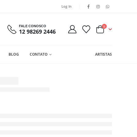
Log In
FALE CONOSCO
0
12 98269 2446
BLOG
CONTATO
ARTISTAS