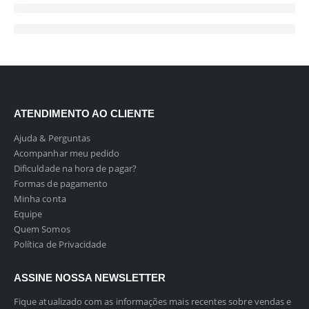
ATENDIMENTO AO CLIENTE
Ajuda & Perguntas
Acompanhar meu pedido
Dificuldade na hora de pagar?
Formas de pagamento
Minha conta
Equipe
Quem Somos
Política de Privacidade
ASSINE NOSSA NEWSLETTER
Fique atualizado com as informações mais recentes sobre vendas e