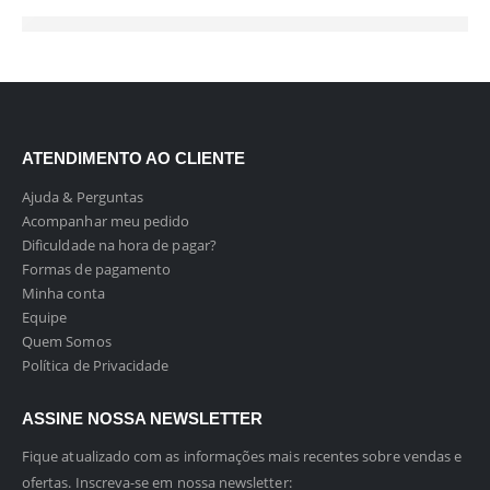
ATENDIMENTO AO CLIENTE
Ajuda & Perguntas
Acompanhar meu pedido
Dificuldade na hora de pagar?
Formas de pagamento
Minha conta
Equipe
Quem Somos
Política de Privacidade
ASSINE NOSSA NEWSLETTER
Fique atualizado com as informações mais recentes sobre vendas e
ofertas. Inscreva-se em nossa newsletter: