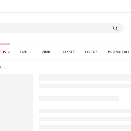
CDS
DVD
VINIL
BOXSET
LIVROS
PROMOÇÃO
ADO)