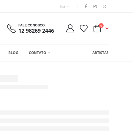
Log In
FALE CONOSCO
0
12 98269 2446
BLOG
CONTATO
ARTISTAS