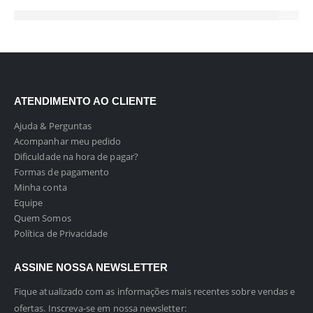
ATENDIMENTO AO CLIENTE
Ajuda & Perguntas
Acompanhar meu pedido
Dificuldade na hora de pagar?
Formas de pagamento
Minha conta
Equipe
Quem Somos
Política de Privacidade
ASSINE NOSSA NEWSLETTER
Fique atualizado com as informações mais recentes sobre vendas e
ofertas. Inscreva-se em nossa newsletter: