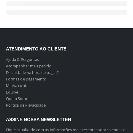
ATENDIMENTO AO CLIENTE
Ajuda & Perguntas
Acompanhar meu pedido
Dificuldade na hora de pagar?
Formas de pagamento
Minha conta
Equipe
Quem Somos
Política de Privacidade
ASSINE NOSSA NEWSLETTER
Fique atualizado com as informações mais recentes sobre vendas e