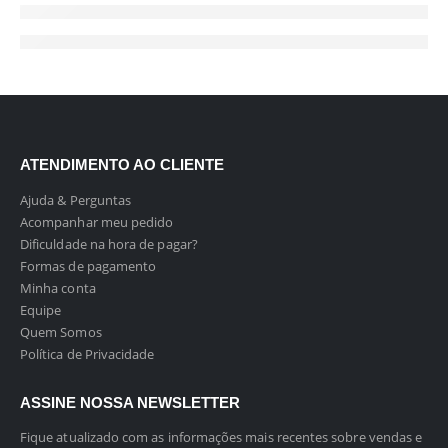
ATENDIMENTO AO CLIENTE
Ajuda & Perguntas
Acompanhar meu pedido
Dificuldade na hora de pagar?
Formas de pagamento
Minha conta
Equipe
Quem Somos
Política de Privacidade
ASSINE NOSSA NEWSLETTER
Fique atualizado com as informações mais recentes sobre vendas e