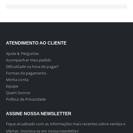
ATENDIMENTO AO CLIENTE
Ajuda & Perguntas
Acompanhar meu pedido
Dificuldade na hora de pagar?
Formas de pagamento
Minha conta
Equipe
Quem Somos
Política de Privacidade
ASSINE NOSSA NEWSLETTER
Fique atualizado com as informações mais recentes sobre vendas e
ofertas. Inscreva-se em nossa newsletter: