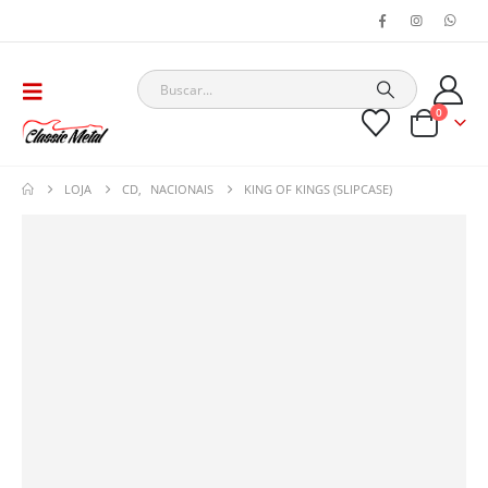
0
LOJA
CD
,
NACIONAIS
KING OF KINGS (SLIPCASE)