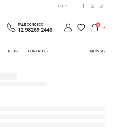
Log In
FALE CONOSCO
0
12 98269 2446
BLOG
CONTATO
ARTISTAS