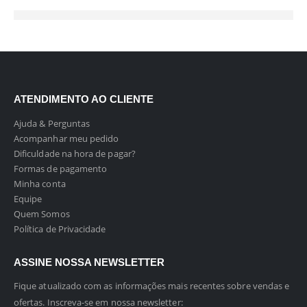
ATENDIMENTO AO CLIENTE
Ajuda & Perguntas
Acompanhar meu pedido
Dificuldade na hora de pagar?
Formas de pagamento
Minha conta
Equipe
Quem Somos
Política de Privacidade
ASSINE NOSSA NEWSLETTER
Fique atualizado com as informações mais recentes sobre vendas e
ofertas. Inscreva-se em nossa newsletter: