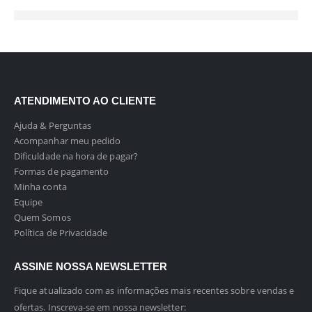
ATENDIMENTO AO CLIENTE
Ajuda & Perguntas
Acompanhar meu pedido
Dificuldade na hora de pagar?
Formas de pagamento
Minha conta
Equipe
Quem Somos
Política de Privacidade
ASSINE NOSSA NEWSLETTER
Fique atualizado com as informações mais recentes sobre vendas e
ofertas. Inscreva-se em nossa newsletter: