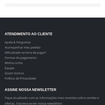
ATENDIMENTO AO CLIENTE
Ajuda & Perguntas
Acompanhar meu pedido
Dificuldade na hora de pagar?
Formas de pagamento
Minha conta
Equipe
Quem Somos
Política de Privacidade
ASSINE NOSSA NEWSLETTER
Fique atualizado com as informações mais recentes sobre vendas e
ofertas. Inscreva-se em nossa newsletter: