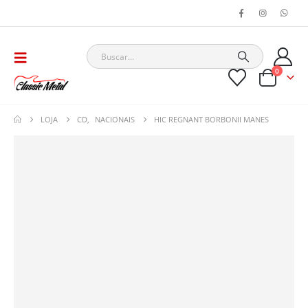
0
LOJA
CD
,
NACIONAIS
HIC REGNANT BORBONII MANES