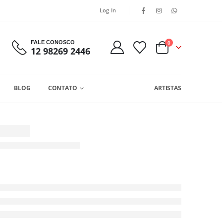
Log In
FALE CONOSCO
0
12 98269 2446
BLOG
CONTATO
ARTISTAS