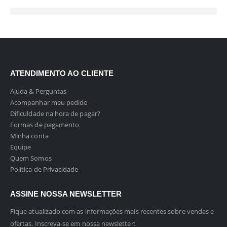
ATENDIMENTO AO CLIENTE
Ajuda & Perguntas
Acompanhar meu pedido
Dificuldade na hora de pagar?
Formas de pagamento
Minha conta
Equipe
Quem Somos
Política de Privacidade
ASSINE NOSSA NEWSLETTER
Fique atualizado com as informações mais recentes sobre vendas e
ofertas. Inscreva-se em nossa newsletter: