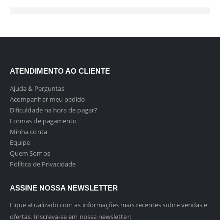
ATENDIMENTO AO CLIENTE
Ajuda & Perguntas
Acompanhar meu pedido
Dificuldade na hora de pagar?
Formas de pagamento
Minha conta
Equipe
Quem Somos
Política de Privacidade
ASSINE NOSSA NEWSLETTER
Fique atualizado com as informações mais recentes sobre vendas e
ofertas. Inscreva-se em nossa newsletter: