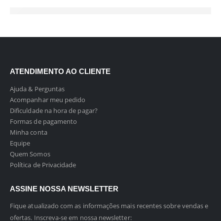
ATENDIMENTO AO CLIENTE
Ajuda & Perguntas
Acompanhar meu pedido
Dificuldade na hora de pagar?
Formas de pagamento
Minha conta
Equipe
Quem Somos
Política de Privacidade
ASSINE NOSSA NEWSLETTER
Fique atualizado com as informações mais recentes sobre vendas e
ofertas. Inscreva-se em nossa newsletter: