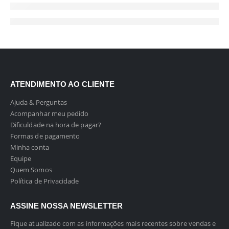
ATENDIMENTO AO CLIENTE
Ajuda & Perguntas
Acompanhar meu pedido
Dificuldade na hora de pagar?
Formas de pagamento
Minha conta
Equipe
Quem Somos
Política de Privacidade
ASSINE NOSSA NEWSLETTER
Fique atualizado com as informações mais recentes sobre vendas e